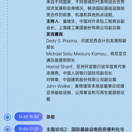
来自不同国家、不同领域的代表将结合世界
经济发展和自身情况，畅谈国际基础设施投
资合作的前景、机遇和其他热点话题。
主持人
：童继生，中国对外承包工程商会副
会长，上海建工集团股份有限公司副总裁
发言嘉宾
：
Dedy S. Priatna，印度尼西亚计划发展部副
部长
Michael Sistu Mwaura Kamau，肯尼亚交
通及基建部部长
Hamid Sharif，亚洲开发银行驻华首席代表
宋湘燕，中国人民银行国际司副司长
刘锦章，中国建筑股份有限公司副总裁
John Walker，麦格理资本高级董事总经理
亚洲基础设施、公用事业和可再生能源部总
裁
茶歇
15:30-15:50
主题论坛2：国际基础设施投资便利化与
15:50-17:20