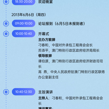
欢迎晚宴
18:30-20:00
计
划
2013年6月6日（周四）
新
论坛报到（6月5日未报到者）
09:00-10:00
闻
直
开幕式
10:00-10:40
击
主办方致辞
刁春和，中国对外承包工程商会会长
成
果
苏添平，澳门特别行政区政府经济局局长
发
领导致辞
布
谭伯源，澳门特别行政区政府经济财政司司
长
电
高 燕，中央人民政府驻澳门特别行政区联络
子
办公室副主任
会
刊
主旨演讲
10:40-12:30
主持人
：刁春和，中国对外承包工程商会会
长
演讲嘉宾
：