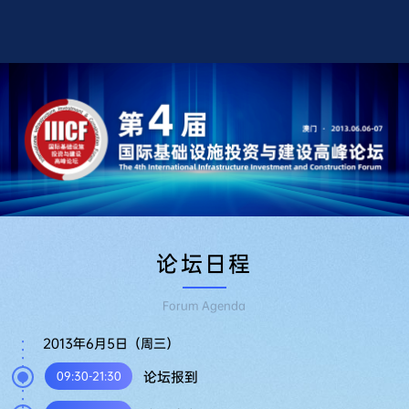
论
坛
日
程
重
要
嘉
宾
论坛日程
同
Forum Agenda
期
展
2013年6月5日（周三）
览
论坛报到
09:30-21:30
行
动