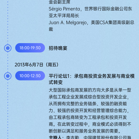
金会副主席
Sérgio Pimenta，世界银行国际金融公司东
亚太平洋局局长
Juan A. Melgarejo，美国CSA集团高级副总
裁
招待晚宴
18:00-19:30
2013年6月7日（周五）
平行论坛1：承包商投资业务发展与商业模
10:00-12:30
式转变
大型国际承包商发展的方向大多是从单一型
承包工程企业发展成综合型投资开发企业，
从而拥有完整的业务链条、较强的融资能
力、较强的投资开发和经营管理综合能力，
由工程承包商转变为工程承包和投资开发
商。在此转变过程中，商业模式必须得到不
断创新以满足和服务业务发展的需要。
主持人：
李吉勤，中国建筑股份有限公司海